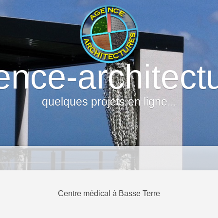
nce-architect
quelques projets en ligne...
Centre médical à Basse Terre